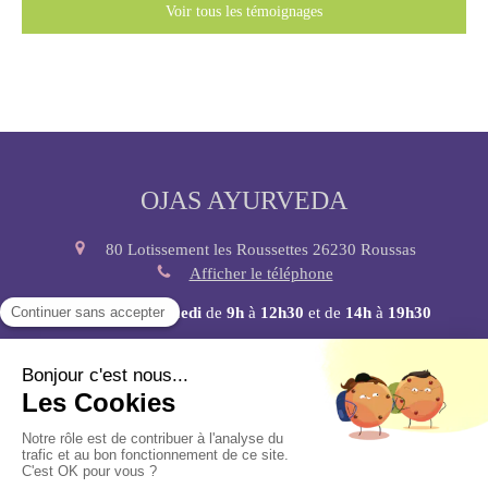
Voir tous les témoignages
OJAS AYURVEDA
80 Lotissement les Roussettes
26230
Roussas
Afficher le téléphone
Du
Lundi
au
Samedi
de
9h
à
12h30
et de
14h
à
19h30
Plan du site
Mentions légales
©2020 OJAS AYURVEDA - Bilan constitutionnels et soins