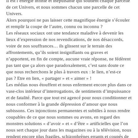
Il est l’énergie infinie et inépuisable qui soutient chaque parcelle
de cet Univers, et nous sommes chacun une parcelle de cet
Univers.
Alors pourquoi ne pas laisser cette magnifique énergie s’écouler
et remplir la coupe de l’autre, connu ou inconnu ?
Les réseaux sociaux ont une tendance maladive à devenir les
lieux d’expression de nos revendications, de nos désaccords,
voire de nos souffrances… ils glissent sur le terrain des
affrontements, qu’ils soient insignifiants ou graves et
n’apportent, en fin de compte, aucune vraie réponse, ne fédèrent
pas tant que ça alors que paradoxalement, c’est sans doute ce
que nous recherchons le plus à travers eux : le lien, n’est-ce
pas ? Etre en lien, « partager » et « aimer » !
Les médias nous étouffent et nous enferment encore plus dans ce
vase-clos intérieur d’interrogations, de sentiments d’impuissance
et de fatalité. Parce que tout est agencé pour nous conditionner et
nous conformer à la grande dépression d’amour que nous
subissons. Ces injonctions permanentes et subtiles à nous rendre
coupables de ce que nous sommes ou avons, en regard des
monstres solutions « d’avoir » et « d’être » artificielles que l’on
nous sert chaque jour dans les magazines ou à la télévision, nous
rendent encore plus fragiles, schizophrènes errants et coupés de