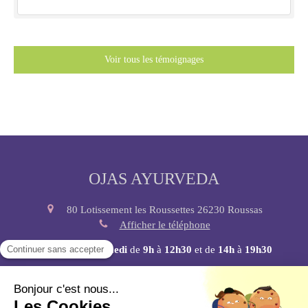
Voir tous les témoignages
OJAS AYURVEDA
80 Lotissement les Roussettes
26230
Roussas
Afficher le téléphone
Du
Lundi
au
Samedi
de
9h
à
12h30
et de
14h
à
19h30
Plan du site
Mentions légales